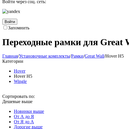
Войти через соц. сеть:
Войти
Запомнить
Переходные рамки для Great 
Главная
/
Установочные комплекты
/
Рамки
/
Great Wall
/
Hover H5
Категории
Hover
Hover H5
Wingle
Сортировать по:
Дешевые выше
Новинки выше
От А до Я
От Я до А
Дорогие выше