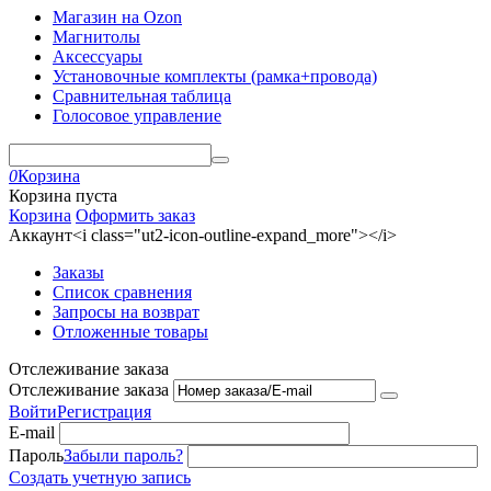
Магазин на Ozon
Магнитолы
Аксессуары
Установочные комплекты (рамка+провода)
Сравнительная таблица
Голосовое управление
0
Корзина
Корзина пуста
Корзина
Оформить заказ
Аккаунт<i class="ut2-icon-outline-expand_more"></i>
Заказы
Список сравнения
Запросы на возврат
Отложенные товары
Отслеживание заказа
Отслеживание заказа
Войти
Регистрация
E-mail
Пароль
Забыли пароль?
Создать учетную запись