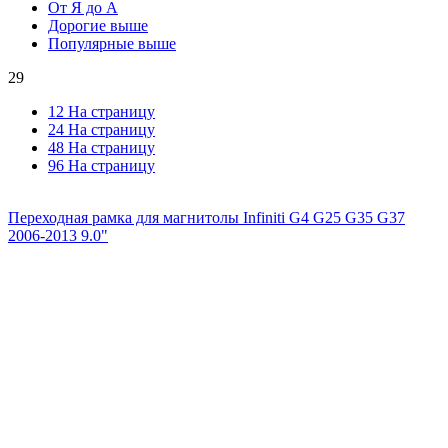
От Я до А
Дорогие выше
Популярные выше
29
12 На страницу
24 На страницу
48 На страницу
96 На страницу
Переходная рамка для магнитолы Infiniti G4 G25 G35 G37
2006-2013 9.0"