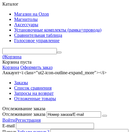
Каталог
Магазин на Ozon
Магнитолы
Аксессуары
Установочные комплекты (рамка+провода)
Сравнительная таблица
Голосовое управление
0
Корзина
Корзина пуста
Корзина
Оформить заказ
Аккаунт<i class="ut2-icon-outline-expand_more"></i>
Заказы
Список сравнения
Запросы на возврат
Отложенные товары
Отслеживание заказа
Отслеживание заказа
Войти
Регистрация
E-mail
Пароль
Забыли пароль?