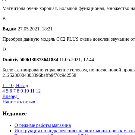
Магнитола очень хорошая. Большой функционал, множество на
В
Вадим
27.05.2021, 18:21
Преобрел данную модель CC2 PLUS очень доволен звучание отл
D
Dmitriy 5006130873641834
11.05.2021, 12:44
Было активировано управление голосом, но после новой прошив
2125236004303396baffb9f70c9d2558
1 - 10
Назад
4
5
6
7
8
9
10
11
12
Вперед
Написать отзыв
Недавнее
О режиме работы магазина
Инструкция по подключения внешних мониторов к магн