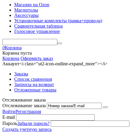
Магазин на Ozon
Магнитолы
Аксессуары
Установочные комплекты (рамка+провода)
Сравнительная таблица
Голосовое управление
0
Корзина
Корзина пуста
Корзина
Оформить заказ
Аккаунт<i class="ut2-icon-outline-expand_more"></i>
Заказы
Список сравнения
Запросы на возврат
Отложенные товары
Отслеживание заказа
Отслеживание заказа
Войти
Регистрация
E-mail
Пароль
Забыли пароль?
Создать учетную запись