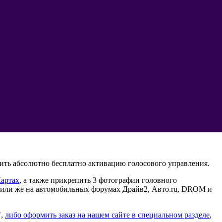
чить абсолютно бесплатно активацию голосового управления.
артах
, а также прикрепить 3 фотографии головного
k, или же на автомобильных форумах Драйв2, Авто.ru, DROM и
",
либо оформить заказ на нашем сайте в специальном разделе
,