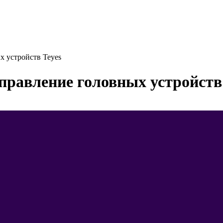
х устройств Teyes
правление головных устройств 