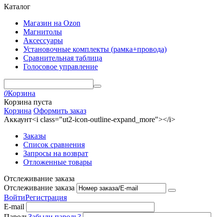
Каталог
Магазин на Ozon
Магнитолы
Аксессуары
Установочные комплекты (рамка+провода)
Сравнительная таблица
Голосовое управление
0
Корзина
Корзина пуста
Корзина
Оформить заказ
Аккаунт<i class="ut2-icon-outline-expand_more"></i>
Заказы
Список сравнения
Запросы на возврат
Отложенные товары
Отслеживание заказа
Отслеживание заказа
Войти
Регистрация
E-mail
Пароль
Забыли пароль?