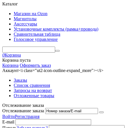
Каталог
Магазин на Ozon
Магнитолы
Аксессуары
Установочные комплекты (рамка+провода)
Сравнительная таблица
Голосовое управление
0
Корзина
Корзина пуста
Корзина
Оформить заказ
Аккаунт<i class="ut2-icon-outline-expand_more"></i>
Заказы
Список сравнения
Запросы на возврат
Отложенные товары
Отслеживание заказа
Отслеживание заказа
Войти
Регистрация
E-mail
Пароль
Забыли пароль?