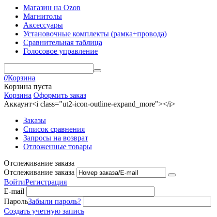
Магазин на Ozon
Магнитолы
Аксессуары
Установочные комплекты (рамка+провода)
Сравнительная таблица
Голосовое управление
0
Корзина
Корзина пуста
Корзина
Оформить заказ
Аккаунт<i class="ut2-icon-outline-expand_more"></i>
Заказы
Список сравнения
Запросы на возврат
Отложенные товары
Отслеживание заказа
Отслеживание заказа
Войти
Регистрация
E-mail
Пароль
Забыли пароль?
Создать учетную запись