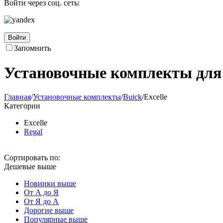
Войти через соц. сеть:
Войти
Запомнить
Установочные комплекты для 
Главная
/
Установочные комплекты
/
Buick
/
Excelle
Категории
Excelle
Regal
Сортировать по:
Дешевые выше
Новинки выше
От А до Я
От Я до А
Дорогие выше
Популярные выше