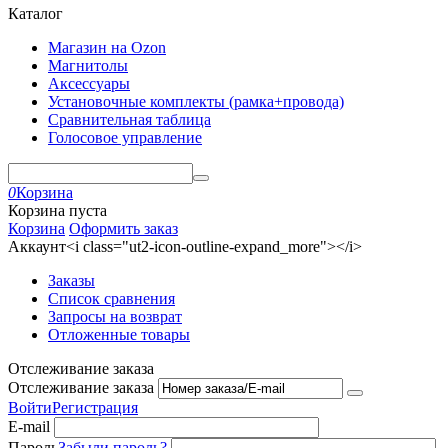
Каталог
Магазин на Ozon
Магнитолы
Аксессуары
Установочные комплекты (рамка+провода)
Сравнительная таблица
Голосовое управление
0
Корзина
Корзина пуста
Корзина
Оформить заказ
Аккаунт<i class="ut2-icon-outline-expand_more"></i>
Заказы
Список сравнения
Запросы на возврат
Отложенные товары
Отслеживание заказа
Отслеживание заказа
Войти
Регистрация
E-mail
Пароль
Забыли пароль?