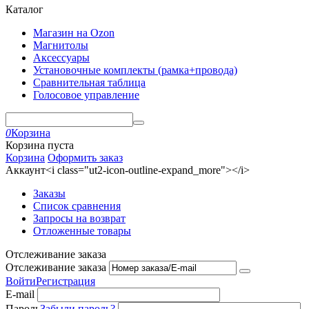
Каталог
Магазин на Ozon
Магнитолы
Аксессуары
Установочные комплекты (рамка+провода)
Сравнительная таблица
Голосовое управление
0
Корзина
Корзина пуста
Корзина
Оформить заказ
Аккаунт<i class="ut2-icon-outline-expand_more"></i>
Заказы
Список сравнения
Запросы на возврат
Отложенные товары
Отслеживание заказа
Отслеживание заказа
Войти
Регистрация
E-mail
Пароль
Забыли пароль?