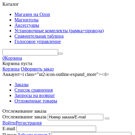
Каталог
Магазин на Ozon
Магнитолы
Аксессуары
Установочные комплекты (рамка+провода)
Сравнительная таблица
Голосовое управление
0
Корзина
Корзина пуста
Корзина
Оформить заказ
Аккаунт<i class="ut2-icon-outline-expand_more"></i>
Заказы
Список сравнения
Запросы на возврат
Отложенные товары
Отслеживание заказа
Отслеживание заказа
Войти
Регистрация
E-mail
Пароль
Забыли пароль?