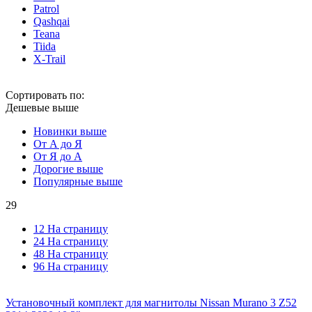
Patrol
Qashqai
Teana
Tiida
X-Trail
Сортировать по:
Дешевые выше
Новинки выше
От А до Я
От Я до А
Дорогие выше
Популярные выше
29
12 На страницу
24 На страницу
48 На страницу
96 На страницу
Установочный комплект для магнитолы Nissan Murano 3 Z52