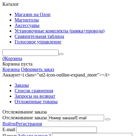
Каталог
Магазин на Ozon
Магнитолы
Аксессуары
Установочные комплекты (рамка+провода)
Сравнительная таблица
Голосовое управление
0
Корзина
Корзина пуста
Корзина
Оформить заказ
Аккаунт<i class="ut2-icon-outline-expand_more"></i>
Заказы
Список сравнения
Запросы на возврат
Отложенные товары
Отслеживание заказа
Отслеживание заказа
Войти
Регистрация
E-mail
Пароль
Забыли пароль?