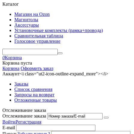
Каталог
Магазин на Ozon
Магнитолы
Аксессуары
Установочные комплекты (рамка+провода)
Сравнительная таблица
Голосовое управление
0
Корзина
Корзина пуста
Корзина
Оформить заказ
Аккаунт<i class="ut2-icon-outline-expand_more"></i>
Заказы
Список сравнения
Запросы на возврат
Отложенные товары
Отслеживание заказа
Отслеживание заказа
Войти
Регистрация
E-mail
Пароль
Забыли пароль?