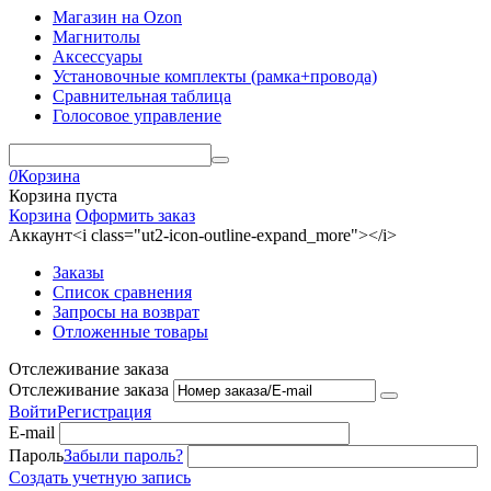
Магазин на Ozon
Магнитолы
Аксессуары
Установочные комплекты (рамка+провода)
Сравнительная таблица
Голосовое управление
0
Корзина
Корзина пуста
Корзина
Оформить заказ
Аккаунт<i class="ut2-icon-outline-expand_more"></i>
Заказы
Список сравнения
Запросы на возврат
Отложенные товары
Отслеживание заказа
Отслеживание заказа
Войти
Регистрация
E-mail
Пароль
Забыли пароль?
Создать учетную запись