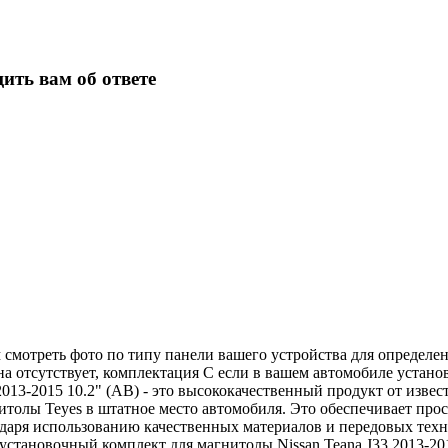
ить вам об ответе
смотреть фото по типу панели вашего устройства для определе
на отсутствует, комплектация С если в вашем автомобиле устан
013-2015 10.2" (AB) - это высококачественный продукт от извес
олы Teyes в штатное место автомобиля. Это обеспечивает прост
даря использованию качественных материалов и передовых техн
становочный комплект для магнитолы Nissan Teana J33 2013-20