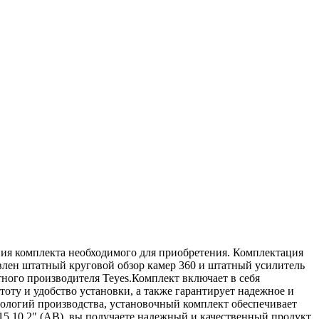
ния комплекта необходимого для приобретения. Комплектация
овлен штатный круговой обзор камер 360 и штатный усилитель
тного производителя Teyes.Комплект включает в себя
оту и удобство установки, а также гарантирует надежное и
ологий производства, установочный комплект обеспечивает
15 10.2" (AB), вы получаете надежный и качественный продукт