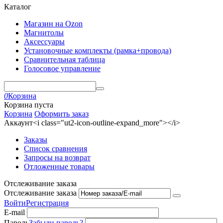
Каталог
Магазин на Ozon
Магнитолы
Аксессуары
Установочные комплекты (рамка+провода)
Сравнительная таблица
Голосовое управление
0
Корзина
Корзина пуста
Корзина
Оформить заказ
Аккаунт<i class="ut2-icon-outline-expand_more"></i>
Заказы
Список сравнения
Запросы на возврат
Отложенные товары
Отслеживание заказа
Отслеживание заказа
Войти
Регистрация
E-mail
Пароль
Забыли пароль?