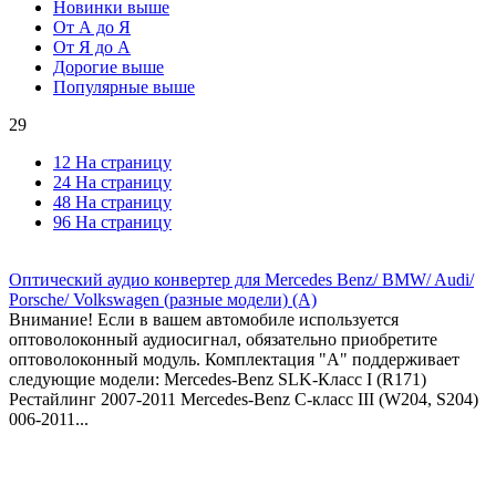
Новинки выше
От А до Я
От Я до А
Дорогие выше
Популярные выше
29
12 На страницу
24 На страницу
48 На страницу
96 На страницу
Оптический аудио конвертер для Mercedes Benz/ BMW/ Audi/
Porsche/ Volkswagen (разные модели) (A)
Внимание! Если в вашем автомобиле используется
оптоволоконный аудиосигнал, обязательно приобретите
оптоволоконный модуль. Комплектация "A" поддерживает
следующие модели: Mercedes-Benz SLK-Класс I (R171)
Рестайлинг 2007-2011 Mercedes-Benz C-класс III (W204, S204)
006-2011...