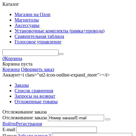
Каталог
Магазин на Ozon
Магнитолы
Аксессуары
Установочные комплекты (рамка+провода)
Сравнительная таблица
Голосовое управление
0
Корзина
Корзина пуста
Корзина
Оформить заказ
Аккаунт<i class="ut2-icon-outline-expand_more"></i>
Заказы
Список сравнения
Запросы на возврат
Отложенные товары
Отслеживание заказа
Отслеживание заказа
Войти
Регистрация
E-mail
Пароль
Забыли пароль?