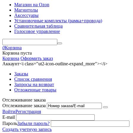
Магазин на Ozon
Магнитолы
Аксессуары
Установочные комплекты (рамка+провода)
Сравнительная таблица
Голосовое управление
0
Корзина
Корзина пуста
Корзина
Оформить заказ
Аккаунт<i class="ut2-icon-outline-expand_more"></i>
Заказы
Список сравнения
Запросы на возврат
Отложенные товары
Отслеживание заказа
Отслеживание заказа
Войти
Регистрация
E-mail
Пароль
Забыли пароль?
Создать учетную запись