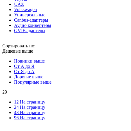
UAZ
Volkswagen
Универсальные
Canbus-адаптеры
Аудио конвертеры
GVIF-адаптеры
Сортировать по:
Дешевые выше
Новинки выше
От А до Я
От Я до А
Дорогие выше
Популярные выше
29
12 На страницу
24 На страницу
48 На страницу
96 На страницу