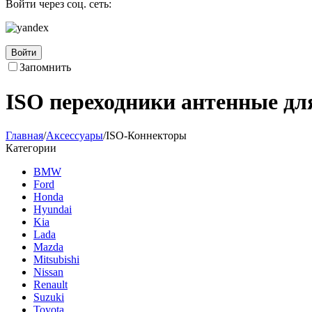
Войти через соц. сеть:
Войти
Запомнить
ISO переходники антенные дл
Главная
/
Аксессуары
/
ISO-Коннекторы
Категории
BMW
Ford
Honda
Hyundai
Kia
Lada
Mazda
Mitsubishi
Nissan
Renault
Suzuki
Toyota