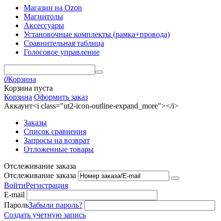
Магазин на Ozon
Магнитолы
Аксессуары
Установочные комплекты (рамка+провода)
Сравнительная таблица
Голосовое управление
0
Корзина
Корзина пуста
Корзина
Оформить заказ
Аккаунт<i class="ut2-icon-outline-expand_more"></i>
Заказы
Список сравнения
Запросы на возврат
Отложенные товары
Отслеживание заказа
Отслеживание заказа
Войти
Регистрация
E-mail
Пароль
Забыли пароль?
Создать учетную запись