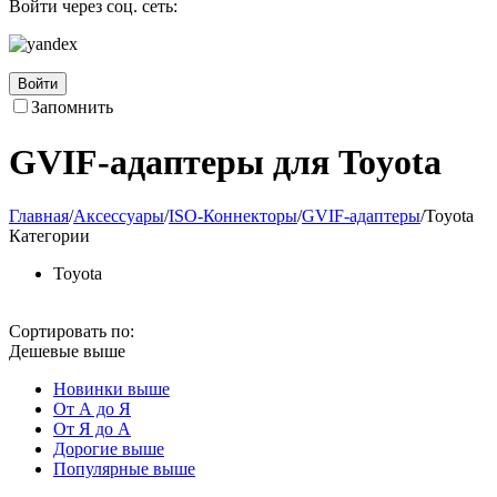
Войти через соц. сеть:
Войти
Запомнить
GVIF-адаптеры для Toyota
Главная
/
Аксессуары
/
ISO-Коннекторы
/
GVIF-адаптеры
/
Toyota
Категории
Toyota
Сортировать по:
Дешевые выше
Новинки выше
От А до Я
От Я до А
Дорогие выше
Популярные выше