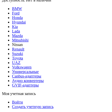
Доступность:
Нет в наличии
BMW
Ford
Honda
Hyundai
Kia
Lada
Mazda
Mitsubishi
Nissan
Renault
Suzuki
Toyota
UAZ
Volkswagen
Универсальные
Canbus-адаптеры
Аудио конвертеры
GVIF-адаптеры
Моя учетная запись
Войти
Создать учетную запись