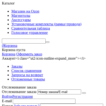
Каталог
Магазин на Ozon
Магнитолы
Аксессуары
Установочные комплекты (рамка+провода)
Сравнительная таблица
Голосовое управление
0
Корзина
Корзина пуста
Корзина
Оформить заказ
Аккаунт<i class="ut2-icon-outline-expand_more"></i>
Заказы
Список сравнения
Запросы на возврат
Отложенные товары
Отслеживание заказа
Отслеживание заказа
Войти
Регистрация
E-mail
Пароль
Забыли пароль?