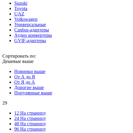
Suzuki
Toyota
UAZ
Volkswagen
Универсальные
Canbus-адаптеры
Аудио конвертеры
GVIF-адаптеры
Сортировать по:
Дешевые выше
Новинки выше
От А до Я
От Я до А
Дорогие выше
Популярные выше
29
12 На страницу
24 На страницу
48 На страницу
96 На страницу