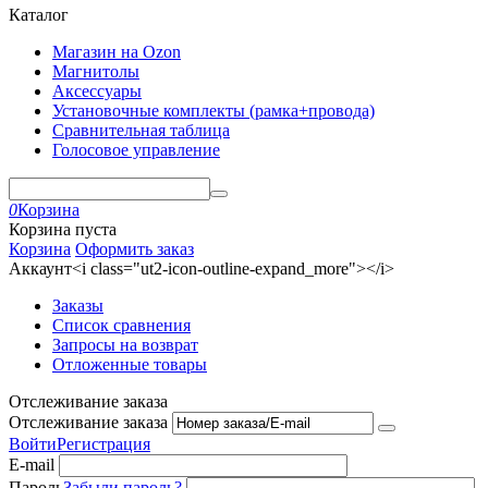
Каталог
Магазин на Ozon
Магнитолы
Аксессуары
Установочные комплекты (рамка+провода)
Сравнительная таблица
Голосовое управление
0
Корзина
Корзина пуста
Корзина
Оформить заказ
Аккаунт<i class="ut2-icon-outline-expand_more"></i>
Заказы
Список сравнения
Запросы на возврат
Отложенные товары
Отслеживание заказа
Отслеживание заказа
Войти
Регистрация
E-mail
Пароль
Забыли пароль?