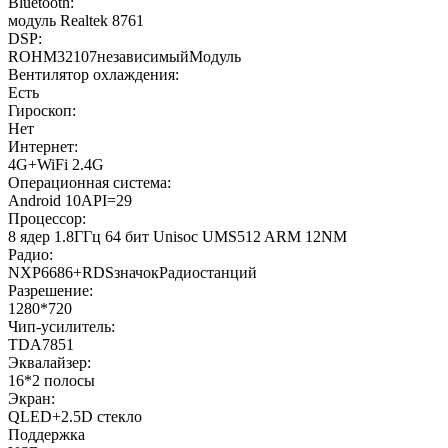
Bluetooth:
модуль Realtek 8761
DSP:
ROHM32107независимыйМодуль
Вентилятор охлаждения:
Есть
Гироскоп:
Нет
Интернет:
4G+WiFi 2.4G
Операционная система:
Android 10API=29
Процессор:
8 ядер 1.8ГГц 64 бит Unisoc UMS512 ARM 12NM
Радио:
NXP6686+RDSзначокРадиостанций
Разрешение:
1280*720
Чип-усилитель:
TDA7851
Эквалайзер:
16*2 полосы
Экран:
QLED+2.5D стекло
Поддержка