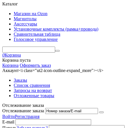
Каталог
Магазин на Ozon
Магнитолы
Аксессуары
Установочные комплекты (рамка+провода)
Сравнительная таблица
Голосовое управление
0
Корзина
Корзина пуста
Корзина
Оформить заказ
Аккаунт<i class="ut2-icon-outline-expand_more"></i>
Заказы
Список сравнения
Запросы на возврат
Отложенные товары
Отслеживание заказа
Отслеживание заказа
Войти
Регистрация
E-mail
Пароль
Забыли пароль?