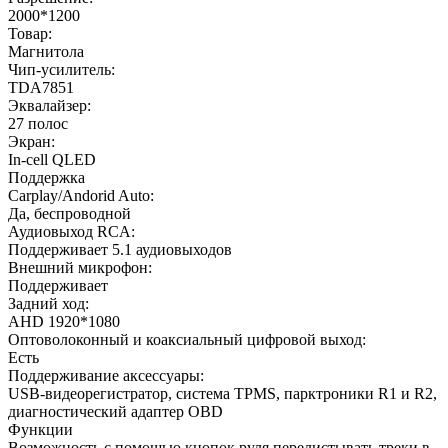
2000*1200
Товар:
Магнитола
Чип-усилитель:
TDA7851
Эквалайзер:
27 полос
Экран:
In-cell QLED
Поддержка
Carplay/Andorid Auto:
Да, беспроводной
Аудиовыход RCA:
Поддерживает 5.1 аудиовыходов
Внешний микрофон:
Поддерживает
Задний ход:
AHD 1920*1080
Оптоволоконный и коаксиальный цифровой выход:
Есть
Поддерживание аксессуары:
USB-видеорегистратор, система TPMS, парктроники R1 и R2,
диагностический адаптер OBD
Функции
Возможность с помощью кнопок руля перелистывать треки в