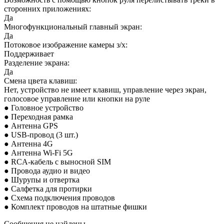
сторонних приложениях:
Да
Многофункциональный главный экран:
Да
Потоковое изображение камеры з/х:
Поддерживает
Разделение экрана:
Да
Смена цвета клавиш:
Нет, устройство не имеет клавиш, управление через экран,
голосовое управление или кнопки на руле
● Головное устройство
● Переходная рамка
● Антенна GPS
● USB-провод (3 шт.)
● Антенна 4G
● Антенна Wi-Fi 5G
● RCA-кабель с выносной SIM
● Провода аудио и
видео
● Шурупы и отвертка
● Салфетка для протирки
● Схема подключения проводов
● Комплект проводов на штатные фишки
Сообщения не найдены