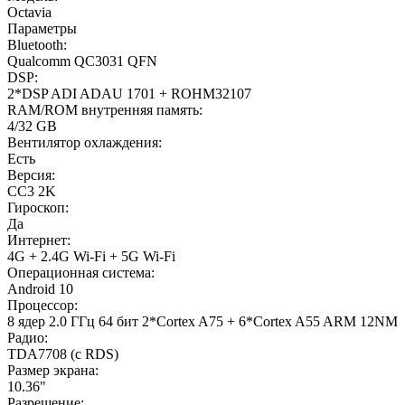
Octavia
Параметры
Bluetooth:
Qualcomm QC3031 QFN
DSP:
2*DSP ADI ADAU 1701 + ROHM32107
RAM/ROM внутренняя память:
4/32 GB
Вентилятор охлаждения:
Есть
Версия:
CC3 2K
Гироскоп:
Да
Интернет:
4G + 2.4G Wi-Fi + 5G Wi-Fi
Операционная система:
Android 10
Процессор:
8 ядер 2.0 ГГц 64 бит 2*Cortex A75 + 6*Cortex A55 ARM 12NM
Радио:
TDA7708 (с RDS)
Размер экрана:
10.36"
Разрешение: