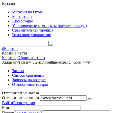
Каталог
Магазин на Ozon
Магнитолы
Аксессуары
Установочные комплекты (рамка+провода)
Сравнительная таблица
Голосовое управление
0
Корзина
Корзина пуста
Корзина
Оформить заказ
Аккаунт<i class="ut2-icon-outline-expand_more"></i>
Заказы
Список сравнения
Запросы на возврат
Отложенные товары
Отслеживание заказа
Отслеживание заказа
Войти
Регистрация
E-mail
Пароль
Забыли пароль?