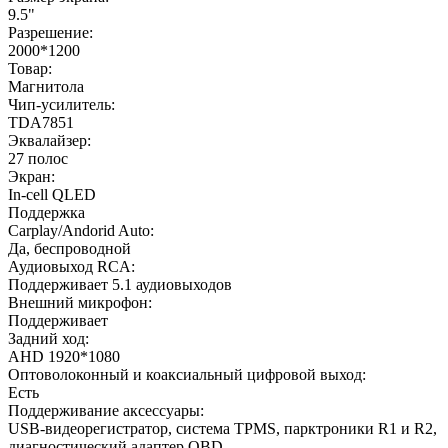
9.5"
Разрешение:
2000*1200
Товар:
Магнитола
Чип-усилитель:
TDA7851
Эквалайзер:
27 полос
Экран:
In-cell QLED
Поддержка
Carplay/Andorid Auto:
Да, беспроводной
Аудиовыход RCA:
Поддерживает 5.1 аудиовыходов
Внешний микрофон:
Поддерживает
Задний ход:
AHD 1920*1080
Оптоволоконный и коаксиальный цифровой выход:
Есть
Поддерживание аксессуары:
USB-видеорегистратор, система TPMS, парктроники R1 и R2,
диагностический адаптер OBD