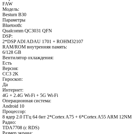
FAW
Модель:
Besturn B30
Параметры
Bluetooth:
Qualcomm QC3031 QFN
DSP:
2*DSP ADI ADAU 1701 + ROHM32107
RAM/ROM внутренняя память:
6/128 GB
Вентилятор охлаждения:
Есть
Версия:
CC3 2K
Гироскоп:
Да
Интернет:
4G + 2.4G Wi-Fi + 5G Wi-Fi
Операционная система:
Android 10
Процессор:
8 ядер 2.0 ГГц 64 бит 2*Cortex A75 + 6*Cortex A55 ARM 12NM
Радио:
TDA7708 (с RDS)
Размер экрана: