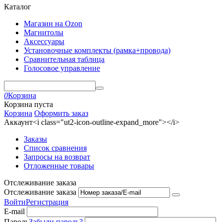
Каталог
Магазин на Ozon
Магнитолы
Аксессуары
Установочные комплекты (рамка+провода)
Сравнительная таблица
Голосовое управление
0
Корзина
Корзина пуста
Корзина
Оформить заказ
Аккаунт<i class="ut2-icon-outline-expand_more"></i>
Заказы
Список сравнения
Запросы на возврат
Отложенные товары
Отслеживание заказа
Отслеживание заказа
Войти
Регистрация
E-mail
Пароль
Забыли пароль?