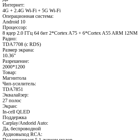
Интернет:
4G + 2.4G Wi-Fi + 5G Wi-Fi
Операционная система:
Android 10
Процессор:
8 ядер 2.0 ГГц 64 бит 2*Cortex A75 + 6*Cortex A55 ARM 12NM
Радио:
TDA7708 (с RDS)
Размер экрана:
10.36"
Разрешение:
2000*1200
Товар:
Магнитола
Чип-усилитель:
TDA7851
Эквалайзер:
27 полос
Экран:
In-cell QLED
Поддержка
Carplay/Andorid Auto:
Да, беспроводной
Аудиовыход RCA:
Поддерживает 5.1 аудиовыходов