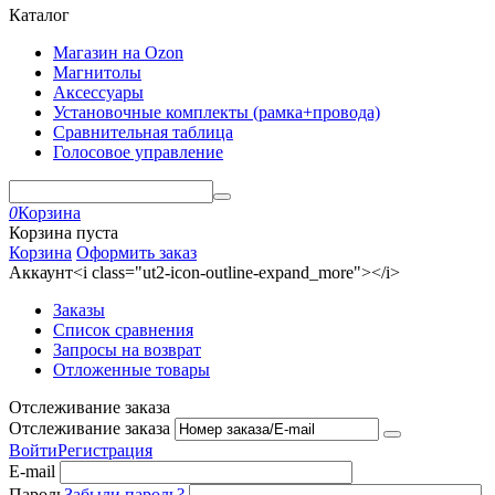
Каталог
Магазин на Ozon
Магнитолы
Аксессуары
Установочные комплекты (рамка+провода)
Сравнительная таблица
Голосовое управление
0
Корзина
Корзина пуста
Корзина
Оформить заказ
Аккаунт<i class="ut2-icon-outline-expand_more"></i>
Заказы
Список сравнения
Запросы на возврат
Отложенные товары
Отслеживание заказа
Отслеживание заказа
Войти
Регистрация
E-mail
Пароль
Забыли пароль?