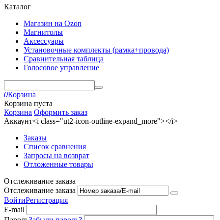
Каталог
Магазин на Ozon
Магнитолы
Аксессуары
Установочные комплекты (рамка+провода)
Сравнительная таблица
Голосовое управление
0
Корзина
Корзина пуста
Корзина
Оформить заказ
Аккаунт<i class="ut2-icon-outline-expand_more"></i>
Заказы
Список сравнения
Запросы на возврат
Отложенные товары
Отслеживание заказа
Отслеживание заказа
Войти
Регистрация
E-mail
Пароль
Забыли пароль?