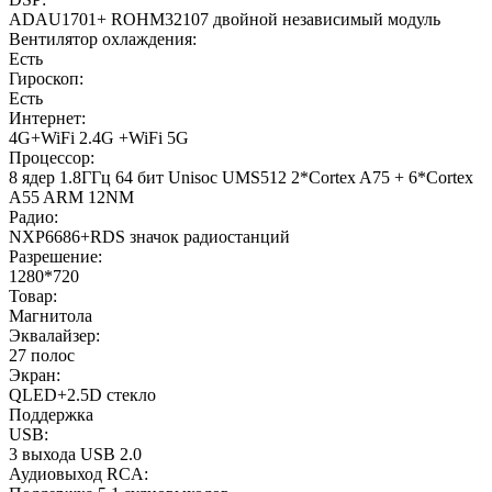
ADAU1701+ ROHM32107 двойной независимый модуль
Вентилятор охлаждения:
Есть
Гироскоп:
Есть
Интернет:
4G+WiFi 2.4G +WiFi 5G
Процессор:
8 ядер 1.8ГГц 64 бит Unisoc UMS512 2*Cortex A75 + 6*Cortex
A55 ARM 12NM
Радио:
NXP6686+RDS значок радиостанций
Разрешение:
1280*720
Товар:
Магнитола
Эквалайзер:
27 полос
Экран:
QLED+2.5D стекло
Поддержка
USB:
3 выхода USB 2.0
Аудиовыход RCA: