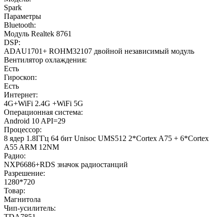
Spark
Параметры
Bluetooth:
Модуль Realtek 8761
DSP:
ADAU1701+ ROHM32107 двойной независимый модуль
Вентилятор охлаждения:
Есть
Гироскоп:
Есть
Интернет:
4G+WiFi 2.4G +WiFi 5G
Операционная система:
Android 10 API=29
Процессор:
8 ядер 1.8ГГц 64 бит Unisoc UMS512 2*Cortex A75 + 6*Cortex
A55 ARM 12NM
Радио:
NXP6686+RDS значок радиостанций
Разрешение:
1280*720
Товар:
Магнитола
Чип-усилитель:
TDA7851