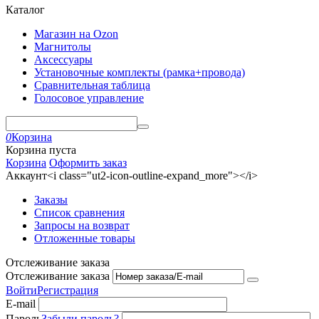
Каталог
Магазин на Ozon
Магнитолы
Аксессуары
Установочные комплекты (рамка+провода)
Сравнительная таблица
Голосовое управление
0
Корзина
Корзина пуста
Корзина
Оформить заказ
Аккаунт<i class="ut2-icon-outline-expand_more"></i>
Заказы
Список сравнения
Запросы на возврат
Отложенные товары
Отслеживание заказа
Отслеживание заказа
Войти
Регистрация
E-mail
Пароль
Забыли пароль?