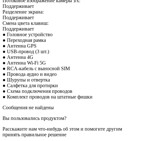
Потоковое изображение камеры з/х:
Поддерживает
Разделение экрана:
Поддерживает
Смена цвета клавиш:
Поддерживает
● Головное устройство
● Переходная рамка
● Антенна GPS
● USB-провод (3 шт.)
● Антенна 4G
● Антенна Wi-Fi 5G
● RCA-кабель с выносной SIM
● Провода аудио и
видео
● Шурупы и отвертка
● Салфетка для протирки
● Схема подключения проводов
● Комплект проводов на штатные фишки
Сообщения не найдены
Вы пользовались продуктом?
Расскажите нам что-нибудь об этом и помогите другим
принять правильное решение