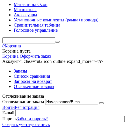
Магазин на Ozon
Магнитолы
Аксессуары
Установочные комплекты (рамка+провода)
Сравнительная таблица
Голосовое управление
0
Корзина
Корзина пуста
Корзина
Оформить заказ
Аккаунт<i class="ut2-icon-outline-expand_more"></i>
Заказы
Список сравнения
Запросы на возврат
Отложенные товары
Отслеживание заказа
Отслеживание заказа
Войти
Регистрация
E-mail
Пароль
Забыли пароль?
Создать учетную запись