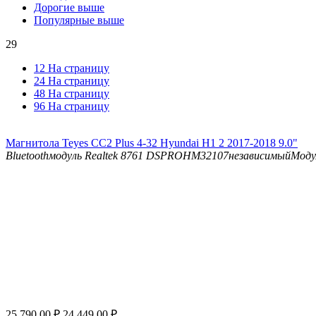
Дорогие выше
Популярные выше
29
12 На страницу
24 На страницу
48 На страницу
96 На страницу
Магнитола Teyes CC2 Plus 4-32 Hyundai H1 2 2017-2018 9.0"
Bluetooth
модуль Realtek 8761
DSP
ROHM32107независимыйМоду
25 790.00
₽
24 449.00
₽