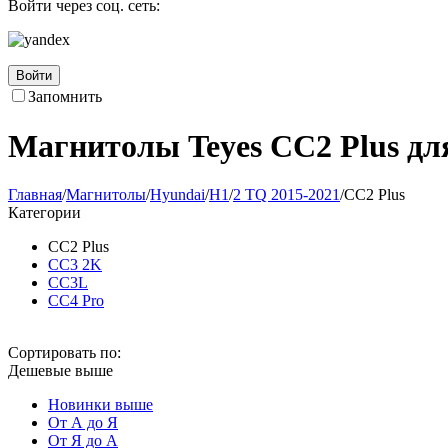
Войти через соц. сеть:
Войти
Запомнить
Магнитолы Teyes CC2 Plus дл
Главная
/
Магнитолы
/
Hyundai
/
H1
/
2 TQ 2015-2021
/
CC2 Plus
Категории
CC2 Plus
CC3 2K
CC3L
CC4 Pro
Сортировать по:
Дешевые выше
Новинки выше
От А до Я
От Я до А