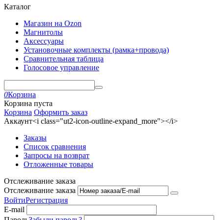
Каталог
Магазин на Ozon
Магнитолы
Аксессуары
Установочные комплекты (рамка+провода)
Сравнительная таблица
Голосовое управление
0
Корзина
Корзина пуста
Корзина
Оформить заказ
Аккаунт<i class="ut2-icon-outline-expand_more"></i>
Заказы
Список сравнения
Запросы на возврат
Отложенные товары
Отслеживание заказа
Отслеживание заказа
Войти
Регистрация
E-mail
Пароль
Забыли пароль?