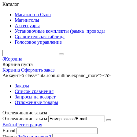
Каталог
Магазин на Ozon
Магнитолы
Аксессуары
Установочные комплекты (рамка+провода)
Сравнительная таблица
Голосовое управление
0
Корзина
Корзина пуста
Корзина
Оформить заказ
Аккаунт<i class="ut2-icon-outline-expand_more"></i>
Заказы
Список сравнения
Запросы на возврат
Отложенные товары
Отслеживание заказа
Отслеживание заказа
Войти
Регистрация
E-mail
Пароль
Забыли пароль?