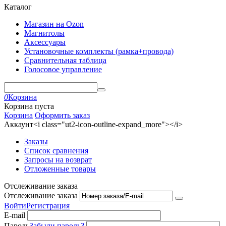
Каталог
Магазин на Ozon
Магнитолы
Аксессуары
Установочные комплекты (рамка+провода)
Сравнительная таблица
Голосовое управление
0
Корзина
Корзина пуста
Корзина
Оформить заказ
Аккаунт<i class="ut2-icon-outline-expand_more"></i>
Заказы
Список сравнения
Запросы на возврат
Отложенные товары
Отслеживание заказа
Отслеживание заказа
Войти
Регистрация
E-mail
Пароль
Забыли пароль?