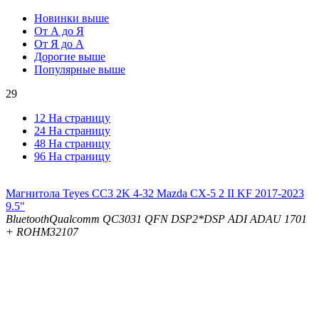
Новинки выше
От А до Я
От Я до А
Дорогие выше
Популярные выше
29
12 На страницу
24 На страницу
48 На страницу
96 На страницу
Магнитола Teyes CC3 2K 4-32 Mazda CX-5 2 II KF 2017-2023
9.5"
Bluetooth
Qualcomm QC3031 QFN
DSP
2*DSP ADI ADAU 1701
+ ROHM32107