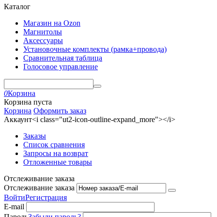
Каталог
Магазин на Ozon
Магнитолы
Аксессуары
Установочные комплекты (рамка+провода)
Сравнительная таблица
Голосовое управление
0
Корзина
Корзина пуста
Корзина
Оформить заказ
Аккаунт<i class="ut2-icon-outline-expand_more"></i>
Заказы
Список сравнения
Запросы на возврат
Отложенные товары
Отслеживание заказа
Отслеживание заказа
Войти
Регистрация
E-mail
Пароль
Забыли пароль?