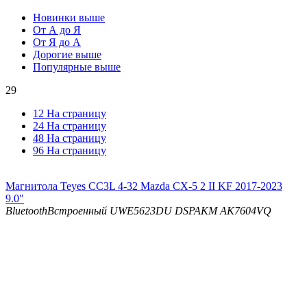
Новинки выше
От А до Я
От Я до А
Дорогие выше
Популярные выше
29
12 На страницу
24 На страницу
48 На страницу
96 На страницу
Магнитола Teyes CC3L 4-32 Mazda CX-5 2 II KF 2017-2023
9.0"
Bluetooth
Встроенный UWE5623DU
DSP
AKM AK7604VQ