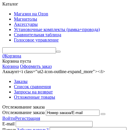
Каталог
Магазин на Ozon
Магнитолы
Аксессуары
Установочные комплекты (рамка+провода)
Сравнительная таблица
Голосовое управление
0
Корзина
Корзина пуста
Корзина
Оформить заказ
Аккаунт<i class="ut2-icon-outline-expand_more"></i>
Заказы
Список сравнения
Запросы на возврат
Отложенные товары
Отслеживание заказа
Отслеживание заказа
Войти
Регистрация
E-mail
Пароль
Забыли пароль?