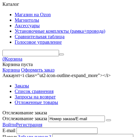
Каталог
Магазин на Ozon
Магнитолы
Аксессуары
Установочные комплекты (рамка+провода)
Сравнительная таблица
Голосовое управление
0
Корзина
Корзина пуста
Корзина
Оформить заказ
Аккаунт<i class="ut2-icon-outline-expand_more"></i>
Заказы
Список сравнения
Запросы на возврат
Отложенные товары
Отслеживание заказа
Отслеживание заказа
Войти
Регистрация
E-mail
Пароль
Забыли пароль?