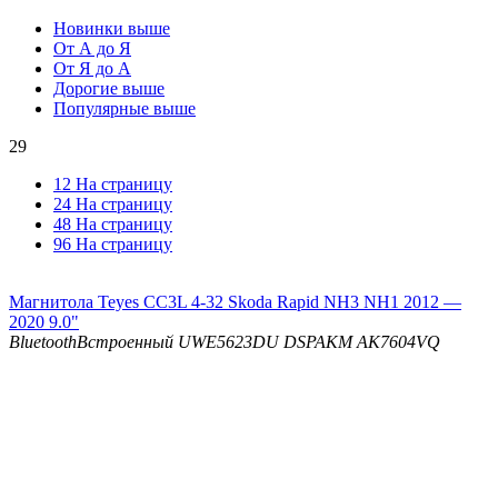
Новинки выше
От А до Я
От Я до А
Дорогие выше
Популярные выше
29
12 На страницу
24 На страницу
48 На страницу
96 На страницу
Магнитола Teyes CC3L 4-32 Skoda Rapid NH3 NH1 2012 —
2020 9.0"
Bluetooth
Встроенный UWE5623DU
DSP
AKM AK7604VQ