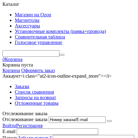
Каталог
Магазин на Ozon
Магнитолы
Аксессуары
Установочные комплекты (рамка+провода)
Сравнительная таблица
Голосовое управление
0
Корзина
Корзина пуста
Корзина
Оформить заказ
Аккаунт<i class="ut2-icon-outline-expand_more"></i>
Заказы
Список сравнения
Запросы на возврат
Отложенные товары
Отслеживание заказа
Отслеживание заказа
Войти
Регистрация
E-mail
Пароль
Забыли пароль?