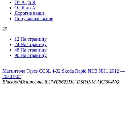
От А до Я
От Я до А
Дорогие выше
Популярные выше
29
12 На страницу
24 На страницу
48 На страницу
96 На страницу
Магнитола Teyes CC3L 4-32 Skoda Rapid NH3 NH1 2012 —
2020 9.0"
Bluetooth
Встроенный UWE5623DU
DSP
AKM AK7604VQ