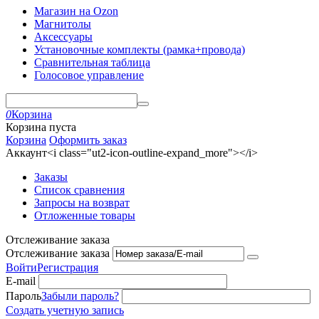
Магазин на Ozon
Магнитолы
Аксессуары
Установочные комплекты (рамка+провода)
Сравнительная таблица
Голосовое управление
0
Корзина
Корзина пуста
Корзина
Оформить заказ
Аккаунт<i class="ut2-icon-outline-expand_more"></i>
Заказы
Список сравнения
Запросы на возврат
Отложенные товары
Отслеживание заказа
Отслеживание заказа
Войти
Регистрация
E-mail
Пароль
Забыли пароль?
Создать учетную запись