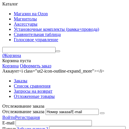
Каталог
Магазин на Ozon
Магнитолы
Аксессуары
Установочные комплекты (рамка+провода)
Сравнительная таблица
Голосовое управление
0
Корзина
Корзина пуста
Корзина
Оформить заказ
Аккаунт<i class="ut2-icon-outline-expand_more"></i>
Заказы
Список сравнения
Запросы на возврат
Отложенные товары
Отслеживание заказа
Отслеживание заказа
Войти
Регистрация
E-mail
Пароль
Забыли пароль?