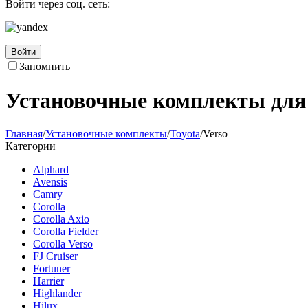
Войти через соц. сеть:
Войти
Запомнить
Установочные комплекты для 
Главная
/
Установочные комплекты
/
Toyota
/
Verso
Категории
Alphard
Avensis
Camry
Corolla
Corolla Axio
Corolla Fielder
Corolla Verso
FJ Cruiser
Fortuner
Harrier
Highlander
Hilux