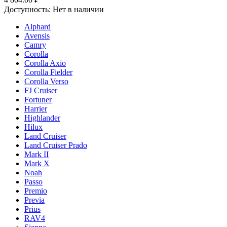
Доступность:
Нет в наличии
Alphard
Avensis
Camry
Corolla
Corolla Axio
Corolla Fielder
Corolla Verso
FJ Cruiser
Fortuner
Harrier
Highlander
Hilux
Land Cruiser
Land Cruiser Prado
Mark II
Mark X
Noah
Passo
Premio
Previa
Prius
RAV4