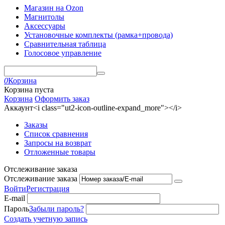
Магазин на Ozon
Магнитолы
Аксессуары
Установочные комплекты (рамка+провода)
Сравнительная таблица
Голосовое управление
0
Корзина
Корзина пуста
Корзина
Оформить заказ
Аккаунт<i class="ut2-icon-outline-expand_more"></i>
Заказы
Список сравнения
Запросы на возврат
Отложенные товары
Отслеживание заказа
Отслеживание заказа
Войти
Регистрация
E-mail
Пароль
Забыли пароль?
Создать учетную запись