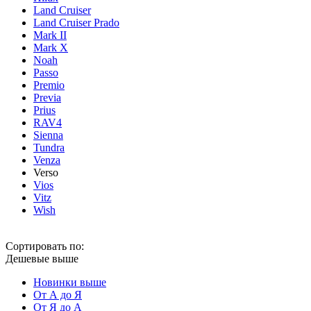
Land Cruiser
Land Cruiser Prado
Mark II
Mark X
Noah
Passo
Premio
Previa
Prius
RAV4
Sienna
Tundra
Venza
Verso
Vios
Vitz
Wish
Сортировать по:
Дешевые выше
Новинки выше
От А до Я
От Я до А