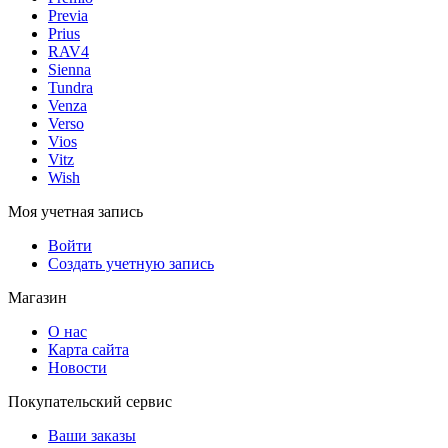
Previa
Prius
RAV4
Sienna
Tundra
Venza
Verso
Vios
Vitz
Wish
Моя учетная запись
Войти
Создать учетную запись
Магазин
О нас
Карта сайта
Новости
Покупательский сервис
Ваши заказы