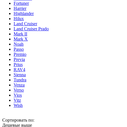
Fortuner
Harrier
Highlander
Hilux
Land Cruiser
Land Cruiser Prado
Mark II
Mark X
Noah
Passo
Premio
Previa
Prius
RAV4
Sienna
Tundra
Venza
Verso
Vios
Vitz
Wish
Сортировать по:
Дешевые выше