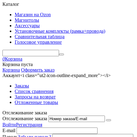
Каталог
Магазин на Ozon
Магнитолы
Аксессуары
Установочные комплекты (рамка+провода)
Сравнительная таблица
Голосовое управление
0
Корзина
Корзина пуста
Корзина
Оформить заказ
Аккаунт<i class="ut2-icon-outline-expand_more"></i>
Заказы
Список сравнения
Запросы на возврат
Отложенные товары
Отслеживание заказа
Отслеживание заказа
Войти
Регистрация
E-mail
Пароль
Забыли пароль?