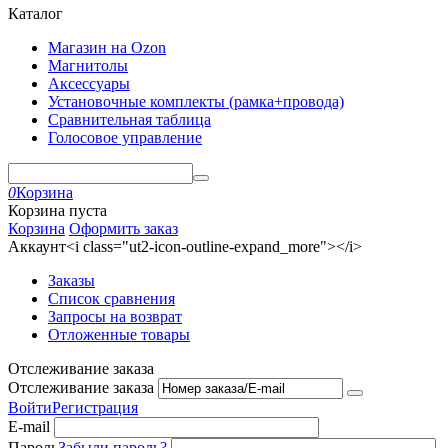
Каталог
Магазин на Ozon
Магнитолы
Аксессуары
Установочные комплекты (рамка+провода)
Сравнительная таблица
Голосовое управление
0
Корзина
Корзина пуста
Корзина
Оформить заказ
Аккаунт<i class="ut2-icon-outline-expand_more"></i>
Заказы
Список сравнения
Запросы на возврат
Отложенные товары
Отслеживание заказа
Отслеживание заказа
Войти
Регистрация
E-mail
Пароль
Забыли пароль?