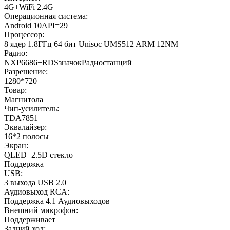
4G+WiFi 2.4G
Операционная система:
Android 10API=29
Процессор:
8 ядер 1.8ГГц 64 бит Unisoc UMS512 ARM 12NM
Радио:
NXP6686+RDSзначокРадиостанций
Разрешение:
1280*720
Товар:
Магнитола
Чип-усилитель:
TDA7851
Эквалайзер:
16*2 полосы
Экран:
QLED+2.5D стекло
Поддержка
USB:
3 выхода USB 2.0
Аудиовыход RCA:
Поддержка 4.1 Аудиовыходов
Внешний микрофон:
Поддерживает
Задний ход: