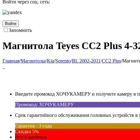
Войти через соц. сеть:
Войти
Запомнить
Магнитола Teyes CC2 Plus 4-32
Главная
/
Магнитолы
/
Kia
/
Sorento
/
BL 2002-2011
/
CC2 Plus
/
Магнито
Введите промокод ХОЧУКАМЕРУ и получите камеру в под
Промокод: ХОЧУКАМЕРУ
Срок гарантийного обслуживания головных устройств в м
Гарантия - 3 года
Скидка 5%
Нет в наличии