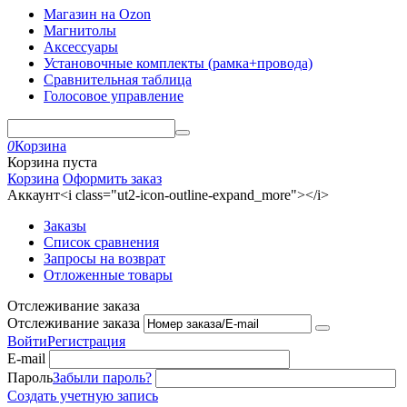
Магазин на Ozon
Магнитолы
Аксессуары
Установочные комплекты (рамка+провода)
Сравнительная таблица
Голосовое управление
0
Корзина
Корзина пуста
Корзина
Оформить заказ
Аккаунт<i class="ut2-icon-outline-expand_more"></i>
Заказы
Список сравнения
Запросы на возврат
Отложенные товары
Отслеживание заказа
Отслеживание заказа
Войти
Регистрация
E-mail
Пароль
Забыли пароль?
Создать учетную запись