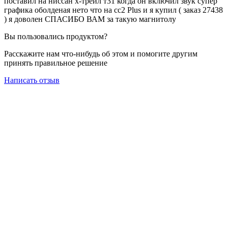
поставил на ниссан х-трейл т31 когда он включил звук супер
графика оболденая нето что на сс2 Plus и я купил ( заказ 27438
) я доволен СПАСИБО ВАМ за такую магнитолу
Вы пользовались продуктом?
Расскажите нам что-нибудь об этом и помогите другим
принять правильное решение
Написать отзыв