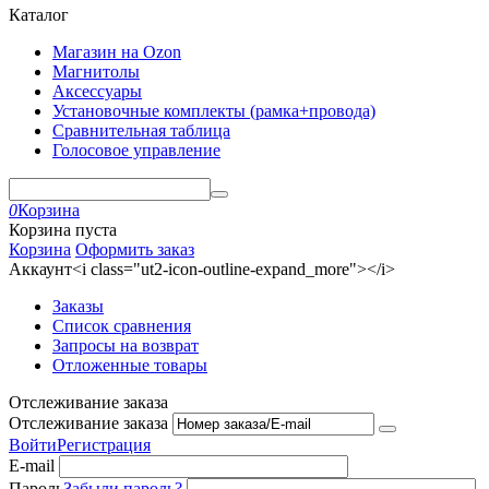
Каталог
Магазин на Ozon
Магнитолы
Аксессуары
Установочные комплекты (рамка+провода)
Сравнительная таблица
Голосовое управление
0
Корзина
Корзина пуста
Корзина
Оформить заказ
Аккаунт<i class="ut2-icon-outline-expand_more"></i>
Заказы
Список сравнения
Запросы на возврат
Отложенные товары
Отслеживание заказа
Отслеживание заказа
Войти
Регистрация
E-mail
Пароль
Забыли пароль?