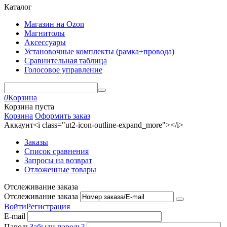
Каталог
Магазин на Ozon
Магнитолы
Аксессуары
Установочные комплекты (рамка+провода)
Сравнительная таблица
Голосовое управление
0
Корзина
Корзина пуста
Корзина
Оформить заказ
Аккаунт<i class="ut2-icon-outline-expand_more"></i>
Заказы
Список сравнения
Запросы на возврат
Отложенные товары
Отслеживание заказа
Отслеживание заказа
Войти
Регистрация
E-mail
Пароль
Забыли пароль?