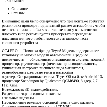
Запомнить
Описание
Отзывы
Внимание: нами было обнаружено что при монтаже требуется
распиновка проводов под штатный разъем автомобиля , чтобы
не выскакивала ошибка sos , а так же если у вас магнитола
плоского типа рекомендуется приобретать переходные
пластины для того чтобы перевернуть заднюю часть
головного устройства
СС4 PRO — Новинка бренда Teyes! Модель поддерживает
установку на многие модели автомобилей. Среди её
преимуществ — обновленная операционная система, мощный
процессор, улучшенная графическая производительность,
уникальная настройка внешнего вида магнитолы,
разнообразные цветовые темы и настройка
лаунчера.Операционная система Teyes OS на базе Android 13,
процессор: Snapdragon by Qualcomm QCM6490, 8 ядер, 2,7
ГГц, 6нм.
Возможность 3D-взаимодействия.
Разделение экрана одним нажатием.
Стильные виджеты.
Переключение режимов основной темы в одно касание.
Система помощи при вождении 12T NPU.