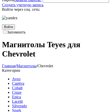
Создать учетную запись
Войти через соц. сеть:
Войти
Запомнить
Магнитолы Teyes для
Chevrolet
Главная
/
Магнитолы
/
Chevrolet
Категории
Aveo
Captiva
Cobalt
Cruze
Epica
Lacetti
Silverado
Spark