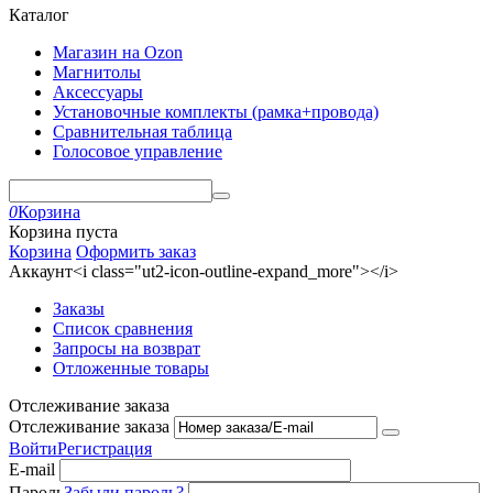
Каталог
Магазин на Ozon
Магнитолы
Аксессуары
Установочные комплекты (рамка+провода)
Сравнительная таблица
Голосовое управление
0
Корзина
Корзина пуста
Корзина
Оформить заказ
Аккаунт<i class="ut2-icon-outline-expand_more"></i>
Заказы
Список сравнения
Запросы на возврат
Отложенные товары
Отслеживание заказа
Отслеживание заказа
Войти
Регистрация
E-mail
Пароль
Забыли пароль?