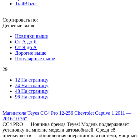
TrailBlazer
Сортировать по:
Дешевые выше
Новинки выше
От А до Я
От Я до А
Дорогие выше
Популярные выше
29
12 На страницу
24 На страницу
48 На страницу
96 На страницу
Магнитола Teyes CC4 Pro 12-256 Chevrolet Captiva 1 2011 —
2016 10.36"
СС4 PRO — Новинка бренда Teyes! Модель поддерживает
установку на многие модели автомобилей. Среди её
преимуществ — обновленная операционная система, мощный