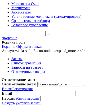
Магазин на Ozon
Магнитолы
Аксессуары
Установочные комплекты (рамка+провода)
Сравнительная таблица
Голосовое управление
0
Корзина
Корзина пуста
Корзина
Оформить заказ
Аккаунт<i class="ut2-icon-outline-expand_more"></i>
Заказы
Список сравнения
Запросы на возврат
Отложенные товары
Отслеживание заказа
Отслеживание заказа
Войти
Регистрация
E-mail
Пароль
Забыли пароль?
Создать учетную запись