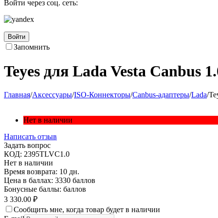
Войти через соц. сеть:
Войти
Запомнить
Teyes для Lada Vesta Canbus 1.
Главная
/
Аксессуары
/
ISO-Коннекторы
/
Canbus-адаптеры
/
Lada
/
Te
Нет в наличии
Написать отзыв
Задать вопрос
КОД:
2395TLVC1.0
Нет в наличии
Время возврата:
10 дн.
Цена в баллах:
3330 баллов
Бонусные баллы:
баллов
3 330.00
₽
Сообщить мне, когда товар будет в наличии