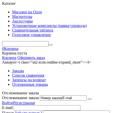
Каталог
Магазин на Ozon
Магнитолы
Аксессуары
Установочные комплекты (рамка+провода)
Сравнительная таблица
Голосовое управление
0
Корзина
Корзина пуста
Корзина
Оформить заказ
Аккаунт<i class="ut2-icon-outline-expand_more"></i>
Заказы
Список сравнения
Запросы на возврат
Отложенные товары
Отслеживание заказа
Отслеживание заказа
Войти
Регистрация
E-mail
Пароль
Забыли пароль?