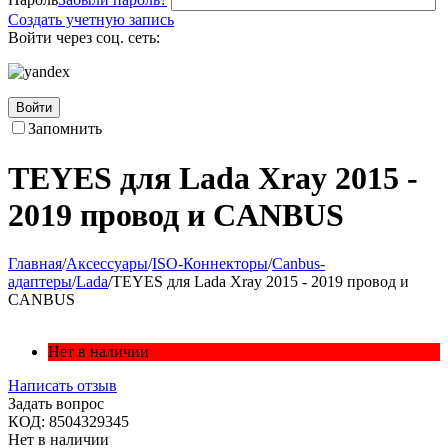
Создать учетную запись
Войти через соц. сеть:
Войти
Запомнить
TEYES для Lada Xray 2015 -
2019 провод и CANBUS
Главная
/
Аксессуары
/
ISO-Коннекторы
/
Canbus-
адаптеры
/
Lada
/
TEYES для Lada Xray 2015 - 2019 провод и
CANBUS
Нет в наличии
Написать отзыв
Задать вопрос
КОД:
8504329345
Нет в наличии