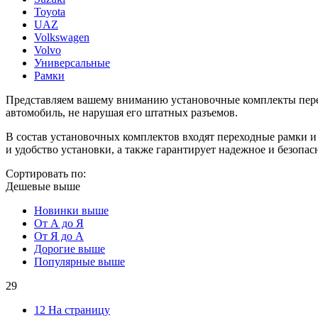
Toyota
UAZ
Volkswagen
Volvo
Универсальные
Рамки
Представляем вашему вниманию установочные комплекты перехо
автомобиль, не нарушая его штатных разъемов.
В состав установочных комплектов входят переходные рамки и
и удобство установки, а также гарантирует надежное и безопа
Сортировать по:
Дешевые выше
Новинки выше
От А до Я
От Я до А
Дорогие выше
Популярные выше
29
12 На страницу