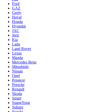
Ford
GAZ
Geely
Haval
Honda
Hyundai
JAC
Jeep
Kia
Lada
Land Rover
Lexus
Mazda
Mercedes Benz
Mitsubishi
Nissan
Opel
Peugeot
Porsche
Renault
Skoda
Smart
SsangYong
Subaru
Suzuki