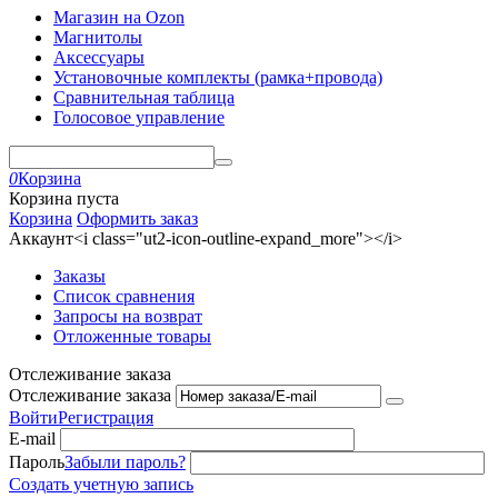
Магазин на Ozon
Магнитолы
Аксессуары
Установочные комплекты (рамка+провода)
Сравнительная таблица
Голосовое управление
0
Корзина
Корзина пуста
Корзина
Оформить заказ
Аккаунт<i class="ut2-icon-outline-expand_more"></i>
Заказы
Список сравнения
Запросы на возврат
Отложенные товары
Отслеживание заказа
Отслеживание заказа
Войти
Регистрация
E-mail
Пароль
Забыли пароль?
Создать учетную запись