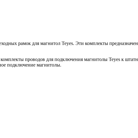
дных рамок для магнитол Teyes. Эти комплекты предназначены д
 комплекты проводов для подключения магнитолы Teyes к штатн
сное подключение магнитолы.